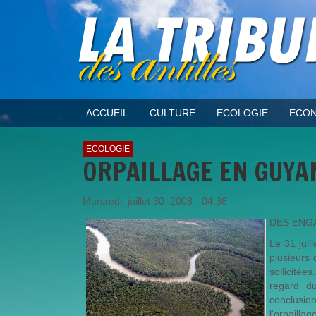
ACCUEIL
CULTURE
ECOLOGIE
ECON
ECOLOGIE
ORPAILLAGE EN GUYA
Mercredi, juillet 30, 2008 - 04:36
DES ENG
Le 31 juil
plusieurs 
sollicité
regard d
conclusio
l'orpailla