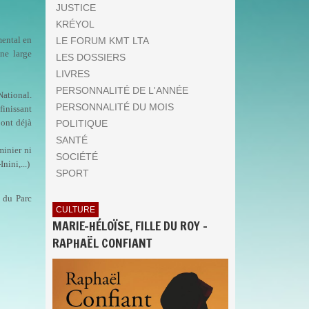
JUSTICE
KRÉYOL
mental en
LE FORUM KMT LTA
une large
LES DOSSIERS
LIVRES
PERSONNALITÉ DE L'ANNÉE
National.
PERSONNALITÉ DU MOIS
finissant
 ont déjà
POLITIQUE
SANTÉ
minier ni
SOCIÉTÉ
nini,...)
SPORT
e du Parc
CULTURE
MARIE-HÉLOÏSE, FILLE DU ROY -
RAPHAËL CONFIANT