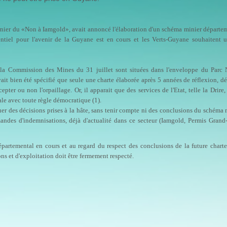
dernier du «Non à Iamgold», avait annoncé l'élaboration d'un schéma minier départe
entiel pour l'avenir de la Guyane est en cours et les Verts-Guyane souhaitent 
à la Commission des Mines du 31 juillet sont situées dans l'enveloppe du Parc 
vait bien été spécifié que seule une charte élaborée après 5 années de réflexion, dé
pter ou non l'orpaillage. Or, il apparait que des services de l'Etat, telle la Drire,
ale avec toute règle démocratique (1).
r des décisions prises à la hâte, sans tenir compte ni des conclusions du schéma 
des d'indemnisations, déjà d'actualité dans ce secteur (Iamgold, Permis Grand-I
artemental en cours et au regard du respect des conclusions de la future chart
s et d'exploitation doit être fermement respecté.