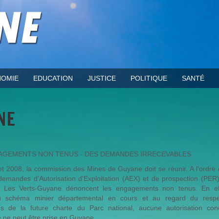
OMIE
EDUCATION
JUSTICE
POLITIQUE
SANTÉ
NE
AGEMENTS NON TENUS - DES DEMANDES IRRECEVABLES
let 2008, la commission des Mines de Guyane doit se réunir. A l'ordre 
demandes d'Autorisation d'Exploitation (AEX) et de prospection (PER)
es. Les Verts-Guyane dénoncent les engagements non tenus. En ef
u schéma minier départemental en cours et au regard du resp
ns de la future charte du Parc national, aucune autorisation con
ge ne peut être prise en Guyane.