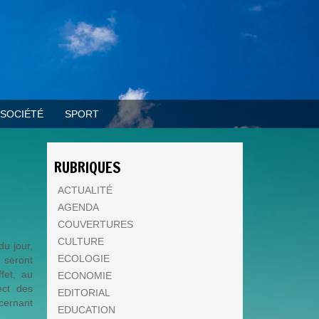
SOCIÉTÉ
SPORT
RUBRIQUES
ACTUALITÉ
AGENDA
COUVERTURES
CULTURE
du jour,
ECOLOGIE
 seront
fet, au
ECONOMIE
ect des
EDITORIAL
cernant
EDUCATION