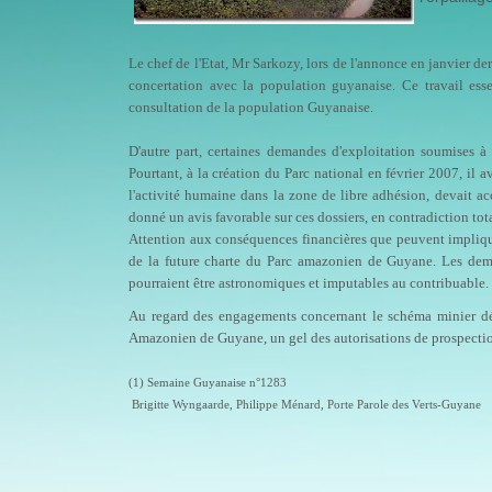
Le chef de l'Etat, Mr Sarkozy, lors de l'annonce en janvier 
concertation avec la population guyanaise. Ce travail ess
consultation de la population Guyanaise.
D'autre part, certaines demandes d'exploitation soumises 
Pourtant, à la création du Parc national en février 2007, il a
l'activité humaine dans la zone de libre adhésion, devait acce
donné un avis favorable sur ces dossiers, en contradiction tot
Attention aux conséquences financières que peuvent implique
de la future charte du Parc amazonien de Guyane. Les deman
pourraient être astronomiques et imputables au contribuable.
Au regard des engagements concernant le schéma minier dép
Amazonien de Guyane, un gel des autorisations de prospection
(1) Semaine Guyanaise n°1283
Brigitte Wyngaarde, Philippe Ménard, Porte Parole des Verts-Guyane