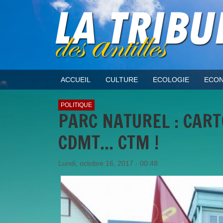
ACCUEIL
CULTURE
ECOLOGIE
ECON
POLITIQUE
PARC NATUREL : CAR
CDMT... CTM !
Lundi, octobre 16, 2017 - 00:48