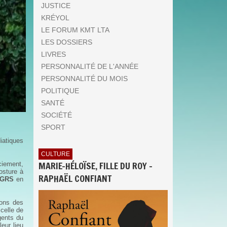
JUSTICE
KRÉYOL
LE FORUM KMT LTA
LES DOSSIERS
LIVRES
PERSONNALITÉ DE L'ANNÉE
PERSONNALITÉ DU MOIS
POLITIQUE
SANTÉ
SOCIÉTÉ
SPORT
iatiques
CULTURE
MARIE-HÉLOÏSE, FILLE DU ROY -
ciement,
osture à
RAPHAËL CONFIANT
GRS
en
ions des
celle de
gents du
eur lieu