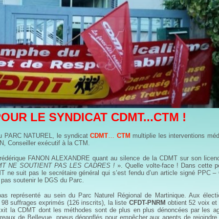
UR LE SYNDICAT CDMT...CTM !
 du PARC NATUREL, le syndicat
CDMT
…
CTM
multiplie les interventions méd
IN, Conseiller exécutif à la CTM.
r Frédérique FANON ALEXANDRE quant au silence de la CDMT sur son licen
MT NE SOUTIENT PAS LES CADRES !
». Quelle volte-face ! Dans cette p
MT ne suit pas le secrétaire général qui s’est fendu d’un article signé PPC –
t pas soutenir le DGS du Parc.
s représenté au sein du Parc Naturel Régional de Martinique. Aux élect
8 suffrages exprimés (126 inscrits), la liste
CFDT-PNRM
obtient 52 voix et 
Exit la CDMT dont les méthodes sont de plus en plus dénoncées par les a
ureaux de Bellevue, pneus dégonflés pour empêcher aux agents de rejoindre l