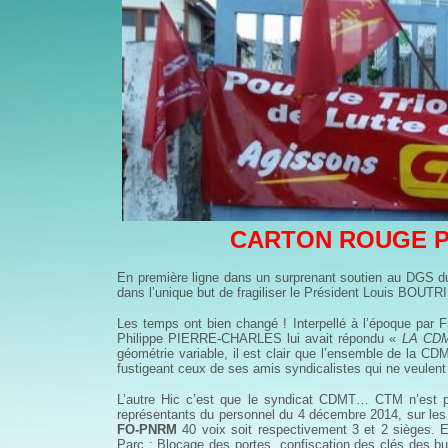
CARTON ROUGE PO
En première ligne dans un surprenant soutien au DGS
dans l’unique but de fragiliser le Président Louis BOUTR
Les temps ont bien changé ! Interpellé à l’époque pa
Philippe PIERRE-CHARLES lui avait répondu «
LA CD
géométrie variable, il est clair que l’ensemble de la CD
fustigeant ceux de ses amis syndicalistes qui ne veulen
L’autre Hic c’est que le syndicat CDMT… CTM n’est pa
représentants du personnel du 4 décembre 2014, sur les 9
FO-PNRM
40 voix soit respectivement 3 et 2 sièges. 
Parc : Blocage des portes, confiscation des clés des b