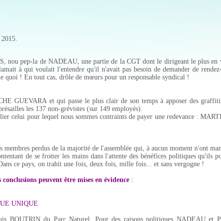
 2015.
nou pep-la de NADEAU, une partie de la CGT dont le dirigeant le plus en v
clamait à qui voulait l'entendre qu'il n'avait pas besoin de demander de rende
e quoi ! En tout cas, drôle de mœurs pour un responsable syndical !
CHE GUEVARA et qui passe le plus clair de son temps à apposer des graffitis
résailles les 137 non-grévistes (sur 149 employés).
ticulier celui pour lequel nous sommes contraints de payer une redevance : MA
ns membres perdus de la majorité de l'assemblée qui, à aucun moment n'ont mani
tentant de se frotter les mains dans l'attente des bénéfices politiques qu'ils p
 Dans ce pays, on trahit une fois, deux fois, mille fois... et sans vergogne !
rs conclusions peuvent être mises en évidence
:
QUE UNIQUE
ix, Louis BOUTRIN du Parc Naturel. Pour des raisons politiques NADEAU et