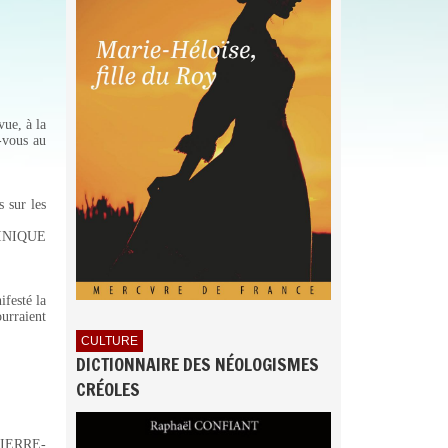
ue, à la
z-vous au
 sur les
RTINIQUE
festé la
ourraient
CULTURE
DICTIONNAIRE DES NÉOLOGISMES
CRÉOLES
 PIERRE-