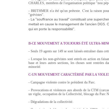
CHARLES, membres de l'organisation politique "nou pèp-la", 
- BRITHMER n'a été qu'un prétexte. C'est la raison pou
"grévistes".
- La "souffrance au travail" constituait une supercheri
mettait en cause le management de l'ancien DGS. C
qui en porte la responsabilité".
B-CE MOUVEMENT A TOUJOURS ÉTÉ ULTRA-MIN
- Seuls 19 agents sur 149 se sont laissés entraîner dans cet
- Lorsque les non-grévistes sont entrés en action en faisa
base et leurs autres sections, les choses sont rentrées d
minorité.
C-UN MOUVEMENT CARACTÉRISÉ PAR LA VIOLE
- Campagne violente contre le président du Parc.
- Provocations et violences aux abords de la CTM (carcass
un vigile, occupation de la Collectivité, blocage du Parc Na
- Dégradations de la collectivité.