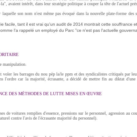
avaient intérêt, dans leur stratégie politique à couper la tête de l'actuel prés
r laquelle son nom n'est même pas évoqué dans la nouvelle plate-forme des s
e facile, tant il est vrai qu'un audit de 2014 montrait cette souffrance e
omme l'a rappelé un employé du Parc "ce n'est pas l'actuelle gouvern
ORITAIRE
te manipulation.
nt voler les barrages du nou pèp la/le ppm et des syndicalistes critiqués par le
ans l'ordre car la majorité, écrasante, a décidé de mettre fin au diktat d'une
NCE DES MÉTHODES DE LUTTE MISES EN ŒUVRE
es de voitures remplies d'essence, pressions sur le personnel, agression au co
turel contre l'avis de l'écrasante majorité du personnel).