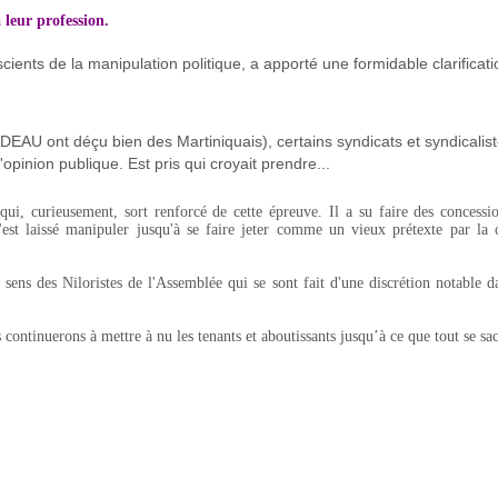
 leur profession.
scients de la manipulation politique, a apporté une formidable clarificat
AU ont déçu bien des Martiniquais), certains syndicats et syndicalist
'opinion publique. Est pris qui croyait prendre...
, curieusement, sort renforcé de cette épreuve. Il a su faire des concessio
 laissé manipuler jusqu'à se faire jeter comme un vieux prétexte par la c
e sens des Niloristes de l'Assemblée qui se sont fait d'une discrétion notable d
ns à mettre à nu les tenants et aboutissants jusqu’à ce que tout se sach