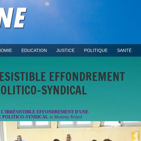
OMIE
EDUCATION
JUSTICE
POLITIQUE
SANTÉ
RESISTIBLE EFFONDREMENT
OLITICO-SYNDICAL
 L'IRRÉSISTIBLE EFFONDREMENT D'UNE
 POLITICO-SYNDICAL
in Montray Kréyol