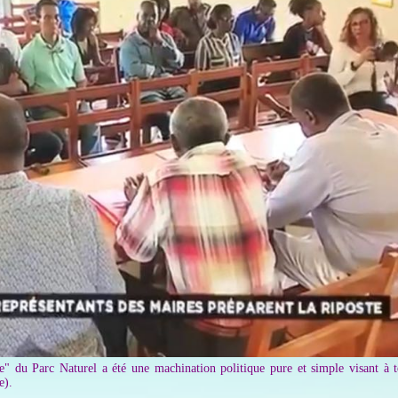
e" du Parc Naturel a été une machination politique pure et simple visant à t
e).