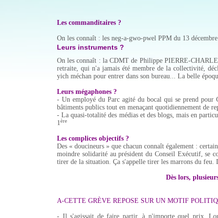
Les commanditaires ?
On les connaît : les neg-a-gwo-pwel PPM du 13 décembre
Leurs instruments ?
On les connaît : la CDMT de Philippe PIERRE-CHARLES, 
retraite, qui n'a jamais été membre de la collectivité, dé
yich méchan pour entrer dans son bureau... La belle époqu
Leurs mégaphones ?
- Un employé du Parc agité du bocal qui se prend pour 
bâtiments publics tout en menaçant quotidiennement de rep
- La quasi-totalité des médias et des blogs, mais en par
ère
1
Les complices objectifs ?
Des « doucineurs » que chacun connaît également : certai
moindre solidarité au président du Conseil Exécutif, se con
tirer de la situation. Ça s'appelle tirer les marrons du feu.
Dès lors, plusieu
A-CETTE GRÈVE REPOSE SUR UN MOTIF POLITI
- Il s'agissait de faire partir, à n'importe quel pr