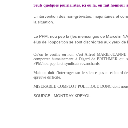
Seuls quelques journalistes, ici ou là, on fait honneur à
L'intervention des non-grévistes, majoritaires et con
la situation.
Le PPM, nou pep la (les mensonges de Marcelin NADE
élus de l'opposition se sont discrédités aux yeux de l
Qu'on le veuille ou non, c'est Alfred MARIE-JEANNE qui
comporter humainement à l'égard de BRITHMER qui s'est
PPM/nou pep la et syndicats revanchards.
Mais on doit s'interroger sur le silence pesant et lourd d
épreuve difficile.
MISERABLE COMPLOT POLITIQUE DONC dont nous continuero
SOURCE : MONTRAY KREYOL