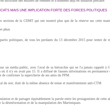
en difficulté des milliers de femmes et d'hommes déjà en situation précaire.
ICATS MAIS UNE IMPLICATION FORTE DES FORCES POLITIQUES
 sections de la CDMT qui ont montré plus que de la réserve sur cette mani
on plus.
e partis politiques, de tous les perdants du 13 décembre 2015 pour tenter de m
r un média public, avec l'aval de sa hiérarchie qui ne l'a jamais rappelé à l'
à où il n'y en avait pas 15. Il a diffusé de fausses informations en permanence
re de confirmer la supercherie de ses amis du PPM.
urnal du soir, était de la même absence de tenue et manifestement anti-CTM.
ulation et de partager équitablement la parole entre les protagonistes de cette af
e la désinformation et de la manipulation des Martiniquais.