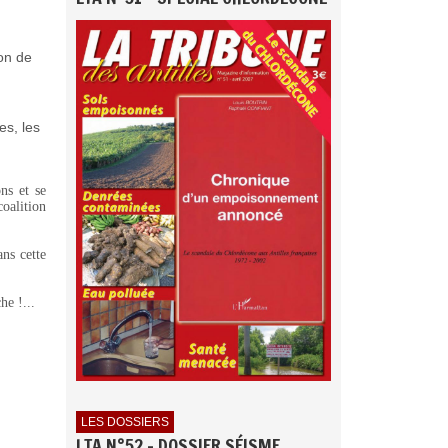
ion de
es, les
ns et se
oalition
ans cette
e !...
LES DOSSIERS
LTA N°52 - DOSSIER SÉISME