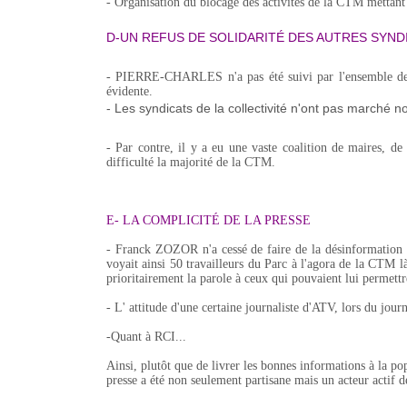
- Organisation du blocage des activités de la CTM mettant 
D-UN REFUS DE SOLIDARITÉ DES AUTRES SYND
- PIERRE-CHARLES n'a pas été suivi par l'ensemble des
évidente.
- Les syndicats de la collectivité n'ont pas marché n
- Par contre, il y a eu une vaste coalition de maires, d
difficulté la majorité de la CTM.
E- LA COMPLICITÉ DE LA PRESSE
- Franck ZOZOR n'a cessé de faire de la désinformation su
voyait ainsi 50 travailleurs du Parc à l'agora de la CTM l
prioritairement la parole à ceux qui pouvaient lui permett
- L' attitude d'une certaine journaliste d'ATV, lors du jo
-Quant à RCI...
Ainsi, plutôt que de livrer les bonnes informations à la pop
presse a été non seulement partisane mais un acteur actif d