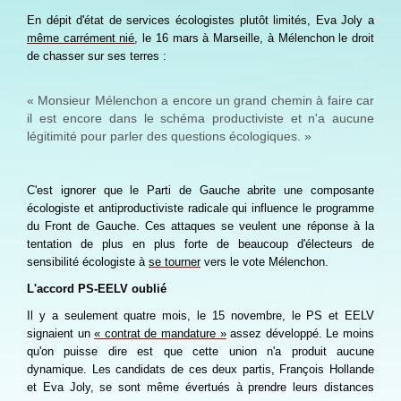
En dépit d'état de services écologistes plutôt limités, Eva Joly a
même carrément nié
, le 16 mars à Marseille, à Mélenchon le droit
de chasser sur ses terres :
« Monsieur Mélenchon a encore un grand chemin à faire car
il est encore dans le schéma productiviste et n'a aucune
légitimité pour parler des questions écologiques. »
C'est ignorer que le Parti de Gauche abrite une composante
écologiste et antiproductiviste radicale qui influence le programme
du Front de Gauche. Ces attaques se veulent une réponse à la
tentation de plus en plus forte de beaucoup d'électeurs de
sensibilité écologiste à
se tourner
vers le vote Mélenchon.
L'accord PS-EELV oublié
Il y a seulement quatre mois, le 15 novembre, le PS et EELV
signaient un
« contrat de mandature »
assez développé. Le moins
qu'on puisse dire est que cette union n'a produit aucune
dynamique. Les candidats de ces deux partis, François Hollande
et Eva Joly, se sont même évertués à prendre leurs distances