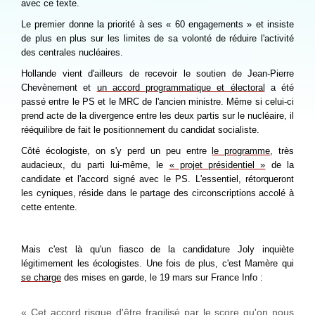
avec ce texte.
Le premier donne la priorité à ses « 60 engagements » et insiste
de plus en plus sur les limites de sa volonté de réduire l'activité
des centrales nucléaires.
Hollande vient d'ailleurs de recevoir le soutien de Jean-Pierre
Chevènement et
un accord programmatique et électoral
a été
passé entre le PS et le MRC de l'ancien ministre. Même si celui-ci
prend acte de la divergence entre les deux partis sur le nucléaire, il
rééquilibre de fait le positionnement du candidat socialiste.
Côté écologiste, on s'y perd un peu entre
le programme
, très
audacieux, du parti lui-même, le
« projet présidentiel »
de la
candidate et l'accord signé avec le PS. L'essentiel, rétorqueront
les cyniques, réside dans le partage des circonscriptions accolé à
cette entente.
Mais c'est là qu'un fiasco de la candidature Joly inquiète
légitimement les écologistes. Une fois de plus, c'est Mamère qui
se charge
des mises en garde, le 19 mars sur France Info :
« Cet accord risque d'être fragilisé par le score qu'on nous