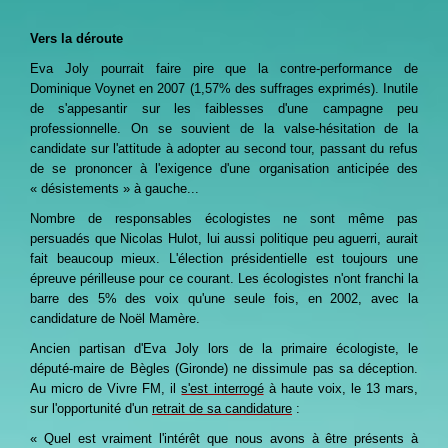
Vers la déroute
Eva Joly pourrait faire pire que la contre-performance de
Dominique Voynet en 2007 (1,57% des suffrages exprimés). Inutile
de s'appesantir sur les faiblesses d'une campagne peu
professionnelle. On se souvient de la valse-hésitation de la
candidate sur l'attitude à adopter au second tour, passant du refus
de se prononcer à l'exigence d'une organisation anticipée des
« désistements » à gauche...
Nombre de responsables écologistes ne sont même pas
persuadés que Nicolas Hulot, lui aussi politique peu aguerri, aurait
fait beaucoup mieux. L'élection présidentielle est toujours une
épreuve périlleuse pour ce courant. Les écologistes n'ont franchi la
barre des 5% des voix qu'une seule fois, en 2002, avec la
candidature de Noël Mamère.
Ancien partisan d'Eva Joly lors de la primaire écologiste, le
député-maire de Bègles (Gironde) ne dissimule pas sa déception.
Au micro de Vivre FM, il
s'est interrogé
à haute voix, le 13 mars,
sur l'opportunité d'un
retrait de sa candidature
:
« Quel est vraiment l'intérêt que nous avons à être présents à