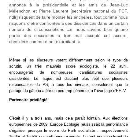
annonce à la présidentielle et les amis de Jean-Luc
Mélenchon et Pierre Laurent [secrétaire national du PCF,
ndlr] risquent de faire monter les enchères, tout comme nous
risquons d'être confrontés à des dissidences dans un certain
nombre de circonscriptions car nous savons bien qu'une
partie des socialistes a très mal accepté cet accord,
considéré comme étant exorbitant. »
Même si les électeurs votent différemment selon le type de
scrutin, un très mauvais score écologiste, le 22 avril,
encouragerait de nombreuses candidatures socialistes
dissidentes. Le risque est d'autant plus réel que plusieurs
responsables du PS, à tous les niveaux, considèrent que le
partage du gâteau a été un peu trop généreux à l'avantage d'EELV.
Partenaire privilégié
C'était il y a trois ans, mais cela paraît lointain. Aux élections
européennes de 2009, Europe Ecologie réussissait la performance
d'égaliser presque le score du Parti socialiste : respectivement
16,3% et 16,5% des suffrages exprimés. Le tout nouveau Front de