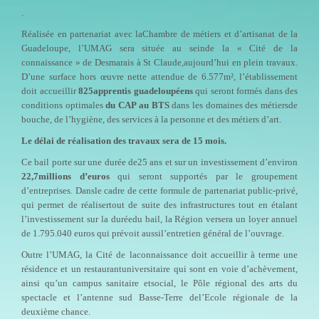
.
Réalisée en partenariat avec laChambre de métiers et d’artisanat de la
Guadeloupe, l’UMAG sera située au seinde la « Cité de la
connaissance » de Desmarais à St Claude,aujourd’hui en plein travaux.
D’une surface hors œuvre nette attendue de 6.577m², l’établissement
doit accueillir
825apprentis guadeloupéens
qui seront formés dans des
conditions optimales
du CAP au BTS
dans les domaines des métiersde
bouche, de l’hygiène, des services à la personne et des métiers d’art.
Le délai de réalisation des travaux sera de 15 mois.
Ce bail porte sur une durée de25 ans et sur un investissement d’environ
22,7millions d’euros
qui seront supportés par le groupement
d’entreprises. Dansle cadre de cette formule de partenariat public-privé,
qui permet de réalisertout de suite des infrastructures tout en étalant
l’investissement sur la duréedu bail, la Région versera un loyer annuel
de 1.795.040 euros qui prévoit aussil’entretien général de l’ouvrage.
Outre l’UMAG, la Cité de laconnaissance doit accueillir à terme une
résidence et un restaurantuniversitaire qui sont en voie d’achèvement,
ainsi qu’un campus sanitaire etsocial, le Pôle régional des arts du
spectacle et l’antenne sud Basse-Terre del’Ecole régionale de la
deuxième chance.