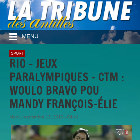
MENU
SPORT
RIO - JEUX
PARALYMPIQUES - CTM :
WOULO BRAVO POU
MANDY FRANÇOIS-ÉLIE
Mardi, septembre 13, 2016 - 04:41