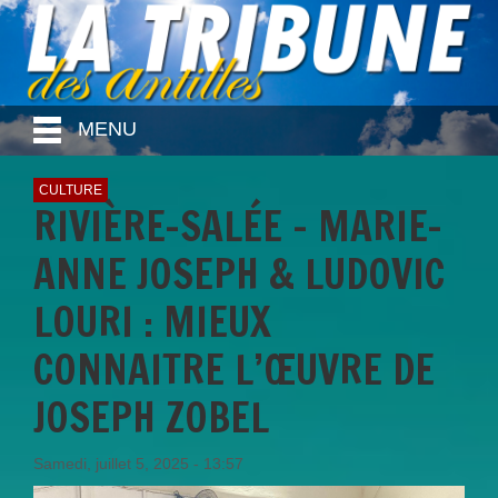
MENU
CULTURE
RIVIÈRE-SALÉE – MARIE-
ANNE JOSEPH & LUDOVIC
LOURI : MIEUX
CONNAITRE L’ŒUVRE DE
JOSEPH ZOBEL
Samedi, juillet 5, 2025 - 13:57