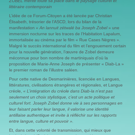
ZOBEL mérite toute sa place dans le paysage culturel et
littéraire contemporain
L’idée de ce Forum-Citoyen a été lancée par Christian
Élisabeth, trésorier de l’ASCD, lors du bilan de la
manifestation «
An lannuit zétwalé ba Joseph Zobel
» une
immersion nocturne sur les traces de l’Habitation Lapalum,
immortalisée au cinéma par le film « Rue Cases Nègres ».
Malgré le succès international du film et l’engouement certain
pour la nouvelle génération, l’œuvre de Zobel demeure
méconnue pour bon nombre de martiniquais d’où la
proposition de Marie-Anne Joseph de présenter « Diab-La »
le premier roman de l’illustre saléen.
Pour cette native de Desmarinières, licenciée en Langues,
littératures, civilisations étrangères et régionales, et Langue
créole,
« L’intégration du créole dans Diab-la n’est pas
seulement un choix stylistique, c’est un acte politique et
culturel fort. Joseph Zobel donne vie à ses personnages en
leur faisant parler leur langue, il valorise une identité
antillaise authentique et invite à réfléchir sur les rapports
entre langue, culture et pouvoir ».
Et, dans cette volonté de transmission, qui mieux que