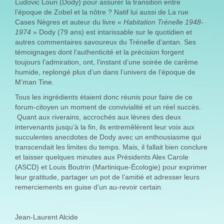
Ludovic Louri (Dody) pour assurer la transition entre
l’époque de Zobel et la nôtre ? Natif lui aussi de La rue
Cases Nègres et auteur du livre «
Habitation Trénelle 1948-
1974
» Dody (79 ans) est intarissable sur le quotidien et
autres commentaires savoureux du Trénelle d’antan. Ses
témoignages dont l’authenticité et la précision forgent
toujours l’admiration, ont, l’instant d’une soirée de carême
humide, replongé plus d’un dans l’univers de l’époque de
M’man Tine.
Tous les ingrédients étaient donc réunis pour faire de ce
forum-citoyen un moment de convivialité et un réel succès.
Quant aux riverains, accrochés aux lèvres des deux
intervenants jusqu’à la fin, ils entremêlèrent leur voix aux
succulentes anecdotes de Dody avec un enthousiasme qui
transcendait les limites du temps. Mais, il fallait bien conclure
et laisser quelques minutes aux Présidents Alex Carole
(ASCD) et Louis Boutrin (Martinique-Écologie) pour exprimer
leur gratitude, partager un pot de l’amitié et adresser leurs
remerciements en guise d’un au-revoir certain.
Jean-Laurent Alcide