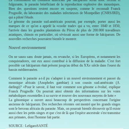
fulgurante, le parasite bénéficiant de la reproduction explosive des moustiques.
Bien des questions restent encore en suspens, comme le reconnaît Franck
Prugnolle, du laboratoire des maladies infectieuses de Montpellier (CNRS/IRD),
qui a piloté l'étude.
Le génome du parasite sud-américain pourrait, par exemple, porter aussi les
marques de ce qu'on a appelé la «coolie trade» qui a vu, entre 1840 et 1850,
l'arrivée dans les grandes plantations du Pérou de plus de 200.000 travailleurs
asiatiques, chinois en particulier, où sévissait aussi une forme de falciparum. De
nouvelles recherches pourraient bientôt le montrer.
Nouvel environnement
On ne saura sans doute jamais, en revanche, si les Européens, et notamment les
conquistadores, ont eux aussi contribué à la diffusion de la maladie. C'est fort
possible car falciparum était présent jusqu'au début du XXe siècle dans l'ouest du
bassin méditerranéen.
Comment le parasite a-t-il pu s'adapter à un nouvel environnement et passer du
moustique africain (Anopheles gambiae) à son cousin sud-américain (A.
darlingi)? «Pour le savoir, il faut voir comment son génome a évolué, explique
Franck Prugnolle. On pourrait ainsi obtenir des informations sur les voies
métaboliques essentielles à sa survie et trouver des nouveaux moyens de lutte.»
La génomique a ouvert aussi beaucoup de perspectives concernant l'origine
ancienne de falciparum. Des recherches récentes ont montré que les grands singes
sont le berceau africain du parasite. Mais, on pourrait bientôt découvrir qu'il existe
aussi chez les petits singes et que c'est de là que l'espèce ancestrale s'est transmise
aux primates, dont l'homme fait partie.
SOURCE : LefigaroSANTÉ