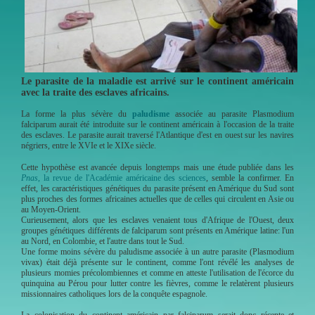
Le parasite de la maladie est arrivé sur le continent américain
avec la traite des esclaves africains.
La forme la plus sévère du
paludisme
associée au parasite Plasmodium
falciparum aurait été introduite sur le continent américain à l'occasion de la traite
des esclaves. Le parasite aurait traversé l'Atlantique d'est en ouest sur les navires
négriers, entre le XVIe et le XIXe siècle.
Cette hypothèse est avancée depuis longtemps mais une étude publiée dans les
Pnas
, la revue de l'Académie américaine des sciences
, semble la confirmer. En
effet, les caractéristiques génétiques du parasite présent en Amérique du Sud sont
plus proches des formes africaines actuelles que de celles qui circulent en Asie ou
au Moyen-Orient.
Curieusement, alors que les esclaves venaient tous d'Afrique de l'Ouest, deux
groupes génétiques différents de falciparum sont présents en Amérique latine: l'un
au Nord, en Colombie, et l'autre dans tout le Sud.
Une forme moins sévère du paludisme associée à un autre parasite (Plasmodium
vivax) était déjà présente sur le continent, comme l'ont révélé les analyses de
plusieurs momies précolombiennes et comme en atteste l'utilisation de l'écorce du
quinquina au Pérou pour lutter contre les fièvres, comme le relatèrent plusieurs
missionnaires catholiques lors de la conquête espagnole.
La colonisation du continent américain par falciparum serait donc récente et