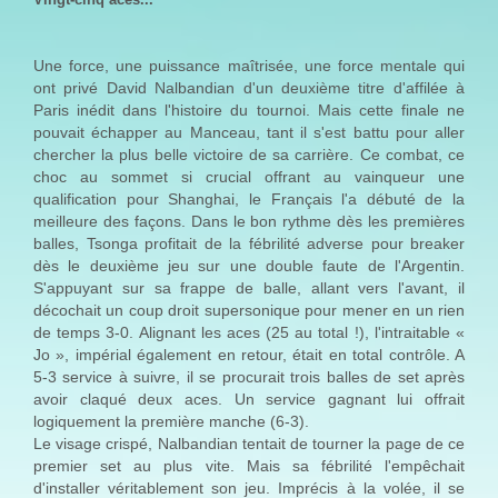
Une force, une puissance maîtrisée, une force mentale qui
ont privé David Nalbandian d'un deuxième titre d'affilée à
Paris inédit dans l'histoire du tournoi. Mais cette finale ne
pouvait échapper au Manceau, tant il s'est battu pour aller
chercher la plus belle victoire de sa carrière. Ce combat, ce
choc au sommet si crucial offrant au vainqueur une
qualification pour Shanghai, le Français l'a débuté de la
meilleure des façons. Dans le bon rythme dès les premières
balles, Tsonga profitait de la fébrilité adverse pour breaker
dès le deuxième jeu sur une double faute de l'Argentin.
S'appuyant sur sa frappe de balle, allant vers l'avant, il
décochait un coup droit supersonique pour mener en un rien
de temps 3-0. Alignant les aces (25 au total !), l'intraitable «
Jo », impérial également en retour, était en total contrôle. A
5-3 service à suivre, il se procurait trois balles de set après
avoir claqué deux aces. Un service gagnant lui offrait
logiquement la première manche (6-3).
Le visage crispé, Nalbandian tentait de tourner la page de ce
premier set au plus vite. Mais sa fébrilité l'empêchait
d'installer véritablement son jeu. Imprécis à la volée, il se