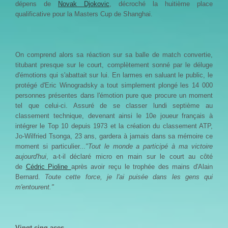
dépens de
Novak Djokovic
, décroché la huitième place
qualificative pour la Masters Cup de Shanghai.
On comprend alors sa réaction sur sa balle de match convertie,
titubant presque sur le court, complètement sonné par le déluge
d'émotions qui s'abattait sur lui. En larmes en saluant le public, le
protégé d'Eric Winogradsky a tout simplement plongé les 14 000
personnes présentes dans l'émotion pure que procure un moment
tel que celui-ci. Assuré de se classer lundi septième au
classement technique, devenant ainsi le 10e joueur français à
intégrer le Top 10 depuis 1973 et la création du classement ATP,
Jo-Wilfried Tsonga, 23 ans, gardera à jamais dans sa mémoire ce
moment si particulier...
"Tout le monde a participé à ma victoire
aujourd'hui
, a-t-il déclaré micro en main sur le court au côté
de
Cédric Pioline
après avoir reçu le trophée des mains d'Alain
Bernard.
Toute cette force, je l'ai puisée dans les gens qui
m'entourent."
Vingt-cinq aces...