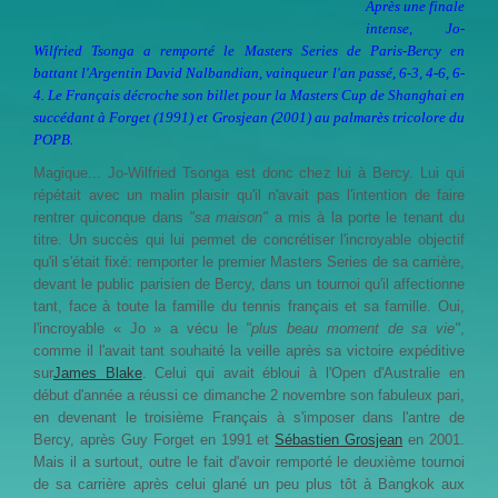
Après une finale
intense,
Jo-
Wilfried Tsonga
a remporté le Masters Series de Paris-Bercy en
battant l'Argentin
David Nalbandian
, vainqueur l'an passé, 6-3, 4-6, 6-
4. Le Français décroche son billet pour la Masters Cup de Shanghai en
succédant à Forget (1991) et Grosjean (2001) au palmarès tricolore du
POPB.
Magique... Jo-Wilfried Tsonga est donc chez lui à Bercy. Lui qui
répétait avec un malin plaisir qu'il n'avait pas l'intention de faire
rentrer quiconque dans
"sa maison"
a mis à la porte le tenant du
titre. Un succès qui lui permet de concrétiser l'incroyable objectif
qu'il s'était fixé: remporter le premier Masters Series de sa carrière,
devant le public parisien de Bercy, dans un tournoi qu'il affectionne
tant, face à toute la famille du tennis français et sa famille. Oui,
l'incroyable « Jo » a vécu le
"plus beau moment de sa vie"
,
comme il l'avait tant souhaité la veille après sa victoire expéditive
sur
James Blake
. Celui qui avait ébloui à l'Open d'Australie en
début d'année a réussi ce dimanche 2 novembre son fabuleux pari,
en devenant le troisième Français à s'imposer dans l'antre de
Bercy, après Guy Forget en 1991 et
Sébastien Grosjean
en 2001.
Mais il a surtout, outre le fait d'avoir remporté le deuxième tournoi
de sa carrière après celui glané un peu plus tôt à Bangkok aux