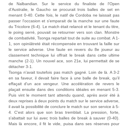
de Nalbandian. Sur le service du finaliste de l'Open
d'Australie, le Gaucho se procurait trois balles de set en
menant 0-40. Cette fois, le natif de Cordoba ne laissait pas
passer l'occasion et s'emparait de la manche sur une faute
du Tricolore (6-4). Le match était relancé et le tenant du titre,
le poing serré, pouvait se retourner vers son clan. Monstre
de combativité, Tsonga repartait tout de suite au combat. A 1-
1, son opiniâtreté était récompensée en trouvant la faille sur
le service adverse. Une faute en revers du 8e joueur au
classement technique lui offrait le break dans cette ultime
manche (2-1). Un nouvel ace, son 21e, lui permettait de se
détacher 3-1.
Tsonga n'avait toutefois pas match gagné. Loin de là. A 3-2
en sa faveur, il devait faire face à une balle de break, qu'il
effaçait d'un ace vengeur. Une accélération de revers le
plaçait ensuite dans des conditions idéales en menant 5-3.
Puis vint le moment tant attendu quand, après avoir été à
deux reprises à deux points du match sur le service adverse,
il avait la possibilité de conclure le match sur son service à 5-
4. C'est alors que son bras tremblait. La pression, forte,
s'abattait sur lui avec trois balles de break à sauver (0-40).
Mais là encore, il fit le vide, puisa dans ses réserves pour