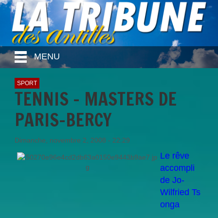
MENU
SPORT
TENNIS - MASTERS DE
PARIS-BERCY
Dimanche, novembre 2, 2008 - 22:29
Le rêve
accompli
de Jo-
Wilfried Ts
onga