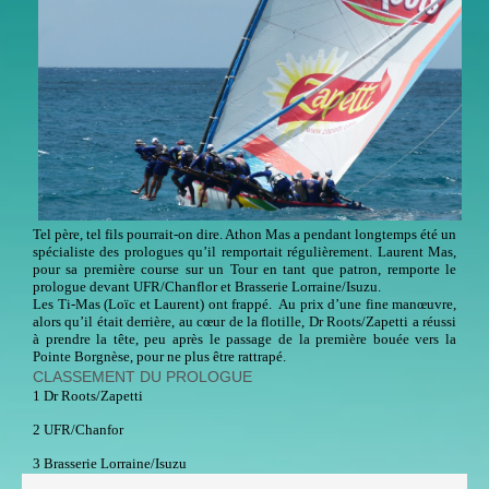
Tel père, tel fils pourrait-on dire. Athon Mas a pendant longtemps été un
spécialiste des prologues qu’il remportait régulièrement. Laurent Mas,
pour sa première course sur un Tour en tant que patron, remporte le
prologue devant UFR/Chanflor et Brasserie Lorraine/Isuzu.
Les Ti-Mas (Loïc et Laurent) ont frappé. Au prix d’une fine manœuvre,
alors qu’il était derrière, au cœur de la flotille, Dr Roots/Zapetti a réussi
à prendre la tête, peu après le passage de la première bouée vers la
Pointe Borgnèse, pour ne plus être rattrapé.
CLASSEMENT DU PROLOGUE
1 Dr Roots/Zapetti
2 UFR/Chanfor
3 Brasserie Lorraine/Isuzu