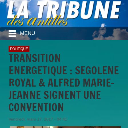
MENU
POLITIQUE
TRANSITION
ENERGETIQUE : SEGOLENE
ROYAL & ALFRED MARIE-
JEANNE SIGNENT UNE
CONVENTION
Vendredi, mars 17, 2017 - 04:41