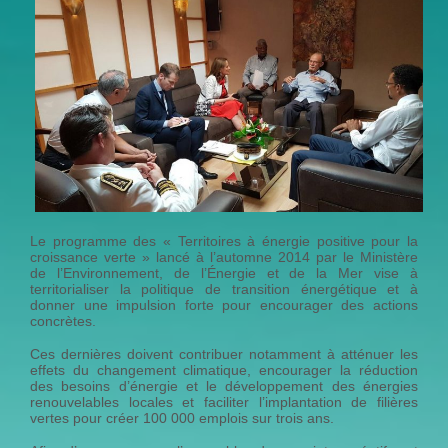
Le programme des « Territoires à énergie positive pour la
croissance verte » lancé à l’automne 2014 par le Ministère
de l’Environnement, de l’Énergie et de la Mer vise à
territorialiser la politique de transition énergétique et à
donner une impulsion forte pour encourager des actions
concrètes.
Ces dernières doivent contribuer notamment à atténuer les
effets du changement climatique, encourager la réduction
des besoins d’énergie et le développement des énergies
renouvelables locales et faciliter l’implantation de filières
vertes pour créer 100 000 emplois sur trois ans.