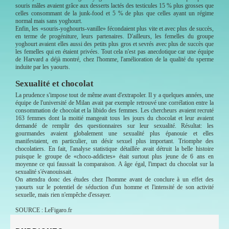
souris mâles avaient grâce aux desserts lactés des testicules 15 % plus grosses que
celles consommant de la junk-food et 5 % de plus que celles ayant un régime
normal mais sans yoghourt.
Enfin, les «souris-yoghourts-vanille» fécondaient plus vite et avec plus de succès,
en terme de progéniture, leurs partenaires. D'ailleurs, les femelles du groupe
yoghourt avaient elles aussi des petits plus gros et sevrés avec plus de succès que
les femelles qui en étaient privées. Tout cela n'est pas anecdotique car une équipe
de Harvard a déjà montré, chez l'homme, l'amélioration de la qualité du sperme
induite par les yaourts.
Sexualité et chocolat
La prudence s'impose tout de même avant d'extrapoler. Il y a quelques années, une
équipe de l'université de Milan avait par exemple retrouvé une corrélation entre la
consommation de chocolat et la libido des femmes. Les chercheurs avaient recruté
163 femmes dont la moitié mangeait tous les jours du chocolat et leur avaient
demandé de remplir des questionnaires sur leur sexualité. Résultat: les
gourmandes avaient globalement une sexualité plus épanouie et elles
manifestaient, en particulier, un désir sexuel plus important. Triomphe des
chocolatiers. En fait, l'analyse statistique détaillée avait détruit la belle histoire
puisque le groupe de «choco-addictes» était surtout plus jeune de 6 ans en
moyenne ce qui faussait la comparaison. A âge égal, l'impact du chocolat sur la
sexualité s'évanouissait.
On attendra donc des études chez l'homme avant de conclure à un effet des
yaourts sur le potentiel de séduction d'un homme et l'intensité de son activité
sexuelle, mais rien n'empêche d'essayer.
SOURCE : LeFigaro.fr