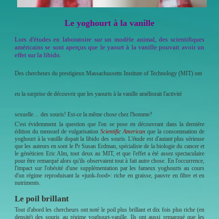
Le yoghourt à la vanille
Lors d'études en laboratoire sur un modèle animal, des scientifiques
américains se sont aperçus que le yaourt à la vanille pouvait avoir un
effet sur la libido.
Des chercheurs du prestigieux Massachussetts Institute of Technology (MIT) ont
eu la surprise de découvrir que les yaourts à la vanille améliorait l'activité
sexuelle… des souris! Est-ce la même chose chez l'homme?
C'est évidemment la question que l'on se pose en découvrant dans la dernière
édition du mensuel de vulgarisation
Scientific American
que la consommation de
yoghourt à la vanille dopait la libido des souris. L'étude est d'autant plus sérieuse
que les auteurs en sont le Pr Susan Erdman, spécialiste de la biologie du cancer et
le généticien Eric Alm, tout deux au MIT, et que l'effet a été assez spectaculaire
pour être remarqué alors qu'ils observaient tout à fait autre chose. En l'occurrence,
l'impact sur l'obésité d'une supplémentation par les fameux yoghourts au cours
d'un régime reproduisant la «junk-food»: riche en graisse, pauvre en fibre et en
nutriments.
Le poil brillant
Tout d'abord les chercheurs ont noté le poil plus brillant et dix fois plus riche (en
densité) des souris au régime yoghourt-vanille. Ils ont aussi remarqué que les