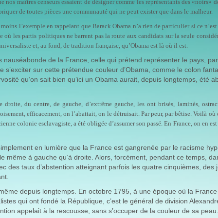
e nos maîtres censeurs essaient de désigner comme les représentants des «noirs» d
abriquer de toutes pièces une communauté qui ne peut exister que dans le malheur.
oins l’exemple en rappelant que Barack Obama n’a rien de particulier si ce n’est 
 où les partis politiques ne barrent pas la route aux candidats sur la seule considé
niversaliste et, au fond, de tradition française, qu’Obama est là où il est.
plus nauséabonde de la France, celle qui prétend représenter le pays, par
 de s’exciter sur cette prétendue couleur d’Obama, comme le colon fant
ervosité qu’on sait bien qu’ici un Obama aurait, depuis longtemps, été a
e droite, du centre, de gauche, d’extrême gauche, les ont brisés, laminés, ostrac
ement, efficacement, on l’abattait, on le détruisait. Par peur, par bêtise. Voilà où 
ncienne colonie esclavagiste, a été obligée d’assumer son passé. En France, on en est
implement en lumière que la France est gangrenée par le racisme hyp
t le même à gauche qu’à droite. Alors, forcément, pendant ce temps, da
vec des taux d’abstention atteignant parfois les quatre cinquièmes, des
nt.
n a même depuis longtemps. En octobre 1795, à une époque où la France
istes qui ont fondé la République, c’est le général de division Alexandr
ion appelait à la rescousse, sans s’occuper de la couleur de sa peau