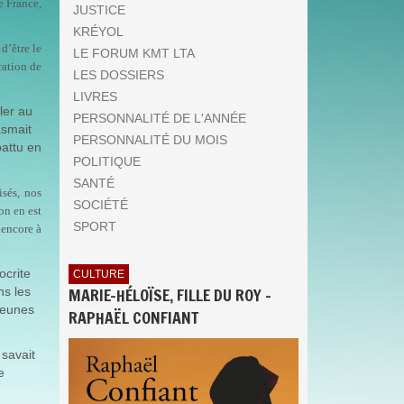
e France,
JUSTICE
KRÉYOL
d’être le
LE FORUM KMT LTA
ration de
LES DOSSIERS
LIVRES
ler au
PERSONNALITÉ DE L'ANNÉE
asmait
PERSONNALITÉ DU MOIS
battu en
POLITIQUE
SANTÉ
isés, nos
SOCIÉTÉ
on en est
SPORT
 encore à
ocrite
CULTURE
MARIE-HÉLOÏSE, FILLE DU ROY -
ns les
 jeunes
RAPHAËL CONFIANT
 savait
e
.