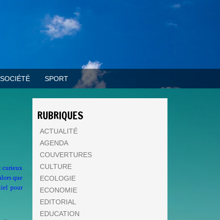
SOCIÉTÉ
SPORT
RUBRIQUES
ACTUALITÉ
AGENDA
COUVERTURES
CULTURE
t curieux
alors que
ECOLOGIE
iel pour
ECONOMIE
.
EDITORIAL
EDUCATION