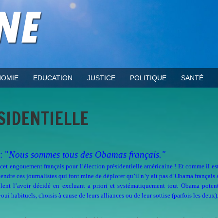
OMIE
EDUCATION
JUSTICE
POLITIQUE
SANTÉ
ÉSIDENTIELLE
: "
Nous sommes tous des Obamas français."
cet engouement français pour l’élection présidentielle américaine ! Et comme il es
ntendre ces journalistes qui font mine de déplorer qu’il n’y ait pas d’Obama français 
lent l’avoir décidé en excluant a priori et systématiquement tout Obama potent
oui habituels, choisis à cause de leurs alliances ou de leur sottise (parfois les deux)