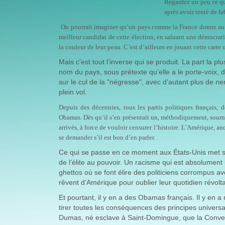
Regardez un peu ce qu
après avoir tenté de f
On pourrait imaginer qu’un pays comme la France donne au m
meilleur candidat de cette élection, en saluant une démocratie
la couleur de leur peau. C’est d’ailleurs en jouant cette carte u
Mais c’est tout l’inverse qui se produit. La part la 
nom du pays, sous prétexte qu’elle a le porte-voix,
sur le cul de la "négresse", avec d’autant plus de n
plein vol.
Depuis des décennies, tous les partis politiques français, d
Obamas. Dès qu’il s’en présentait un, méthodiquement, sournois
arrivés, à force de vouloir censurer l’histoire. L’Amérique, a
se demander s’il est bon d’en parler.
Ce qui se passe en ce moment aux États-Unis met s
de l’élite au pouvoir. Un racisme qui est absolumen
ghettos où se font élire des politiciens corrompus a
rêvent d’Amérique pour oublier leur quotidien révolta
Et pourtant, il y en a des Obamas français. Il y e
tirer toutes les conséquences des principes universal
Dumas, né esclave à Saint-Domingue, que la Convent