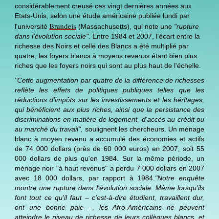
considérablement creusé ces vingt dernières années aux
Etats-Unis, selon une étude américaine publiée lundi par
Brandeis
l'université
(Massachusetts), qui note une
"rupture
dans l'évolution sociale"
. Entre 1984 et 2007, l'écart entre la
richesse des Noirs et celle des Blancs a été multiplié par
quatre, les foyers blancs à moyens revenus étant bien plus
riches que les foyers noirs qui sont au plus haut de l'échelle.
"Cette augmentation par quatre de la différence de richesses
reflète les effets de politiques publiques telles que les
réductions d'impôts sur les investissements et les héritages,
qui bénéficient aux plus riches, ainsi que la persistance des
discriminations en matière de logement, d'accès au crédit ou
au marché du travail"
, soulignent les chercheurs. Un ménage
blanc à moyen revenu a accumulé des économies et actifs
de 74 000 dollars (près de 60 000 euros) en 2007, soit 55
000 dollars de plus qu'en 1984. Sur la même période, un
ménage noir "à haut revenus" a perdu 7 000 dollars en 2007
avec 18 000 dollars, par rapport à 1984.
"Notre enquête
montre une rupture dans l'évolution sociale. Même lorsqu'ils
font tout ce qu'il faut – c'est-à-dire étudient, travaillent dur,
ont une bonne paie
–
, les Afro-Américains ne peuvent
atteindre le niveau de richesse de leurs collègues blancs, et