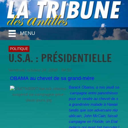
MENU
POLITIQUE
U.S.A. : PRÉSIDENTIELLE
Vendredi, octobre 24, 2008 - 04:02
OBAMA au chevet de sa grand-mère
Barack Obama, a mis jeudi sa
campagne entre parenthèses
pour se rendre au chevet de s
a grandmère malade à Hawaii
tandis que son adversaire rép
ublicain, John McCain, faisait
campagne en Floride, un Etat
indécis qui avait fait basculer l