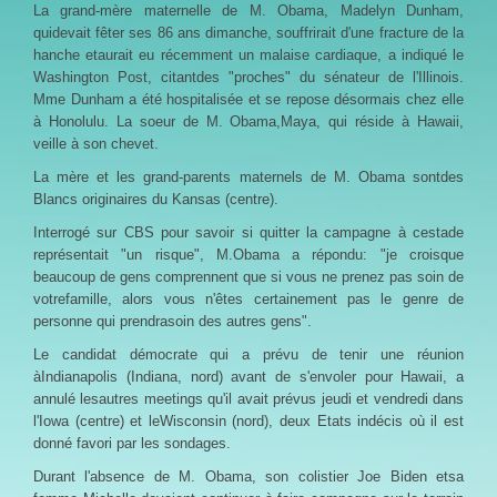
La grand-mère maternelle de M. Obama, Madelyn Dunham,
quidevait fêter ses 86 ans dimanche, souffrirait d'une fracture de la
hanche etaurait eu récemment un malaise cardiaque, a indiqué le
Washington Post, citantdes "proches" du sénateur de l'Illinois.
Mme Dunham a été hospitalisée et se repose désormais chez elle
à Honolulu. La soeur de M. Obama,Maya, qui réside à Hawaii,
veille à son chevet.
La mère et les grand-parents maternels de M. Obama sontdes
Blancs originaires du Kansas (centre).
Interrogé sur CBS pour savoir si quitter la campagne à cestade
représentait "un risque", M.Obama a répondu: "je croisque
beaucoup de gens comprennent que si vous ne prenez pas soin de
votrefamille, alors vous n'êtes certainement pas le genre de
personne qui prendrasoin des autres gens".
Le candidat démocrate qui a prévu de tenir une réunion
àIndianapolis (Indiana, nord) avant de s'envoler pour Hawaii, a
annulé lesautres meetings qu'il avait prévus jeudi et vendredi dans
l'Iowa (centre) et leWisconsin (nord), deux Etats indécis où il est
donné favori par les sondages.
Durant l'absence de M. Obama, son colistier Joe Biden etsa