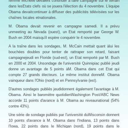
femme Michelle devaient continuer à faire campagne sur le terrain
dans lesEtats clefs où se jouera l'élection du 4 novembre. L'équipe
Obama devaitcontinuer à diffuser des publicités télévisées sur les
chaînes locales etnationales.
M. Obama devait revenir en campagne samedi. Il a prévu
unmeeting au Nevada (ouest), un Etat remporté par George W.
Bush en 2004 maisqu'il espère conquérir le 4 novembre.
A la traîne dans les sondages, M. McCain mettait quant àlui les
bouchées doubles pour tenter de rattraper son retard, faisant
campagnejeudi en Floride (sud-est), un Etat remporté par M. Bush
en 2000 et 2004. Unsondage de l'université Quinnipiac publié jeudi
donne un avantage de 5 points àM. Obama dans cet Etat qui
compte 27 grands électeurs. Le même institut donneM. Obama
vainqueur dans l'Ohio (nord) et en Pennsylvanie (est).
D'autres sondages publiés jeudidonnent également l'avantage à M.
Obama. Ainsi le baromètre quotidienWashington Post/ABC News
accorde 11 points d'avance à M. Obama au niveaunational (54%
contre 43%).
Une série de sondage publiés par l'université duWisconsin donnent
10 points d'avance à M. Obama dans l'Indiana, 13 points dans
l'Iowa, 22 points dans le Michigan (nord), 19 points dans le