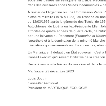
sociétales basées sur l’éthique et la justice. Reconn
dans des blessures et des haines innommables
» ne
À l’instar de l’Argentine où une Commission Vérité R
dictature militaire (1976 à 1983), du Rwanda où une 
du 12/03/1999 après le génocide des Tutsis de 1994
Autochtones, du Libéria où l’ex-Présidente Ellen Joh
atrocités de quatre années de guerre civile, de l’
par une loi votée au Parlement (
Promotion of Nationa
l’apartheid et à la domination de la minorité blanc
d’initiatives gouvernementales. En aucun cas, elles 
En Martinique, à défaut d’un État souverain, c’est à l
Conseil exécutif qu’il revient l’initiative de la créat
Reste à savoir si la Réconciliation s’inscrit dans la vi
Martinique, 23 décembre 2023
Louis Boutrin
Conseiller Territorial
Président de MARTINIQUE-ÉCOLOGIE