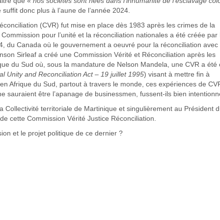
aitre que «
nos sociétés sont nées dans l’inhumanité de l’esclavage colo
 suffit donc plus à l’aune de l’année 2024.
éconciliation (CVR) fut mise en place dès 1983 après les crimes de la
Commission pour l’unité et la réconciliation nationales a été créée par 
, du Canada où le gouvernement a oeuvré pour la réconciliation avec 
nson Sirleaf a créé une Commission Vérité et Réconciliation après les
Afrique du Sud où, sous la mandature de Nelson Mandela, une CVR a été
l Unity and Reconciliation Act – 19 juillet 1995
) visant à mettre fin à
he en Afrique du Sud, partout à travers le monde, ces expériences de CV
ne sauraient être l’apanage de businessmen, fussent-ils bien intentionn
a Collectivité territoriale de Martinique et singulièrement au Président 
ion de cette Commission Vérité Justice Réconciliation.
sion et le projet politique de ce dernier ?