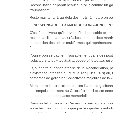
Réconciliation apparait beaucoup plus comme un gage
traumatisant.
Reste maintenant, au-delà des mots, à mettre en œu
L’INDISPENSABLE EXAMEN DE CONSCIENCE PO
C’est à ce niveau qu’intervient l’indispensable exam
responsabilités face aux réalités d’une société marti
le tourbillon des crises multiformes qui représentent
?
Pourra-t-on se cacher inlassablement dans des post
réducteurs tels : «
Le MIM propose et le peuple dis
Et, sur cette question précise de la Réconciliation,
d’existence (création du MIM le 1er juillet 1978) où, l
contentés de gérer les Collectivités majeures de la 
Alors, entre le scepticisme de ces Patriotes-gestion
de l’empoisonnement au Chlordécone, il existe enco
et sortir de cette impasse mémorielle.
Dans un tel contexte,
la Réconciliation
apparait 
les actes, beaucoup plus que par les gestes symboli