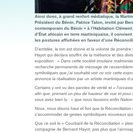
Ainsi donc, à grand renfort médiatique, la Marti
Président du Bénin, Patrice Talon, invité par Ber
contemporain du Bénin » à l’Habitation Clément
d’État africain en terre martiniquaise, il convi
les postures affichées en faveur d’une Réconcil
D’emblée, le ton est donné et la volonté de prendre 
Hayot qui déclara souffrir de la méfiance et des divi
exposition :
« Dans cette société insulaire malmenée 
recherche
permanente de message de rassemblement
symboliques que j’ai souhaité voir ce soir cette expo
annonce la réalisation par un artiste martiniquais
Certains y ont vu des paroles de vérité et
« l’occasi
afin que,
prenant un peu de hauteur de vue et pour n
vous avez bien lu : «
que nous fassions enfin Nation
Nous, nous disons haut et fort que la Réconciliation 
s’accommoder de gestes symboliques nouveaux qui vie
Que ce soit le « Courbaril de la Réconciliation » pl
compagnie de Bernard Hayot, pas plus que l’arrosa