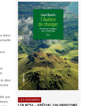
e
tée dans
actuelle
gans
nt
M.
 le déni
ommune
lir par
LES DOSSIERS
ations
LTA N°51 - SPÉCIAL CHLORDECONE