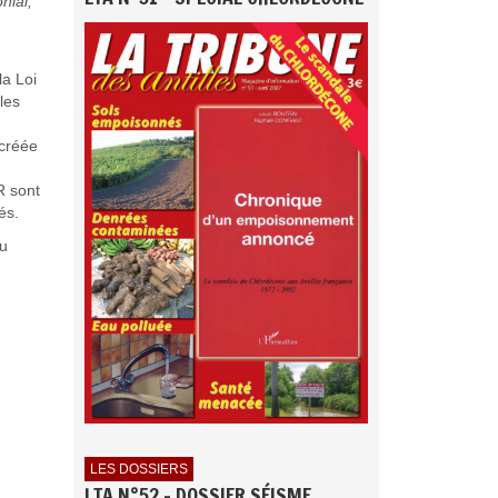
nial,
la Loi
les
 créée
R sont
és.
du
LES DOSSIERS
LTA N°52 - DOSSIER SÉISME