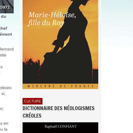
e du
chef
ndément
 Bernard
ette
es
l
plexes
, si,
CULTURE
DICTIONNAIRE DES NÉOLOGISMES
nc
CRÉOLES
es en
u la