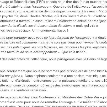
clavage et Réconciliation (FER) censée nous tirer des fers et toucher n
i a été atteinte dans l’esclavage
». Que dire de l’initiative de l’associati
e voulait être une expérience démocratique innovante à travers «
Marti
psychiatrie, Aimé Charles-Nicolas, qui dura l’instant d’un feu d’artific
Communes à travers un assourdissant
Palépoutann
animé par Marijosé 
escendants d’esclaves et descendants de colons
» mais qui vira à
ur les réseaux sociaux. Un monumental fiasco !
age pour partager avec vous ce lourd fardeau de l’esclavag
e » a égal
re histoire est commune mais je ne suis pas venu pour remuer le cout
riser. Les polémiques les plus légitimes, les rancœurs les plus légitimes
nt des facteurs de sous-développement
». Que cela tienne !
ant des deux côtés de l’Atlantique, nous partageons avec le Bénin ce leg
mons sereinement que nous ne sommes pas prisonniers de cette histoir
isa nos pères
». Nous aspirons seulement à une société martiniquaise 
itation et d’aliénation entretenues par la puissance tutélaire et ses alli
ette économie de comptoir où les gestes symboliques visant à recouvri
n sans une véritable réparation.
de race aux Antilles
, (voir Conférence au Ministère des Outre-Mer – juil
moment est venu pour nous de remettre l’ouvrage sur le métier et d’abo
conciliation. Pour nous autres Afro-descendants en terre Caraïbe, cette