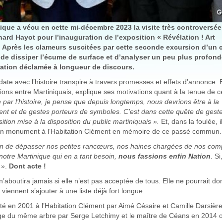
nique a vécu en cette mi-décembre 2023 la visite très controversé
nard Hayot pour l’inauguration de l’exposition « Révélation ! Art
. Après les clameurs suscitées par cette seconde excursion d’un 
ent de dissiper l’écume de surface et d’analyser un peu plus profo
iation déclamée à longueur de discours.
date avec l’histoire transpire à travers promesses et effets d’annonce.
sions entre Martiniquais, explique ses motivations quant à la tenue de c
par l’histoire, je pense que depuis longtemps, nous devrions être à la
 et de gestes porteurs de symboles. C’est dans cette quête de gest
sition mise à la disposition du public martiniquais ».
Et, dans la foulée, i
 d’un monument à l’Habitation Clément en mémoire de ce passé commun.
on de dépasser nos petites rancœurs, nos haines chargées de nos com
otre Martinique qui en a tant besoin,
nous fassions enfin Nation
. Si
».
Dont acte !
n’aboutira jamais si elle n’est pas acceptée de tous. Elle ne pourrait do
nnent s’ajouter à une liste déjà fort longue.
anté en 2001 à l’Habitation Clément par Aimé Césaire et Camille Darsièr
ge du même arbre par Serge Letchimy et le maître de Céans en 2014 o