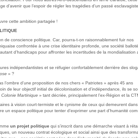
 d’avenir que l’espoir de régler les tragédies d’un passé esclavagist
vre cette ambition partagée !
LITIQUE
en de conscience politique. Car, pourra-t-on raisonnablement fuir nos
niquaise confrontée à une crise identitaire profonde, une société ballo
 autant d’handicaps pour affronter les incertitudes de la mondialisation 
ures indépendantistes et se réfugier confortablement derrière des slo
pose
» ?
 pas l’ombre d’une proposition de nos chers « Patriotes » après 45 ans
oin de leur objectif initial de décolonisation et d’indépendance, ils se so
«
Colonie Martinique
» tant décriée, principalement l’ex-Région et la CT
naires à vision court-termiste et le cynisme de ceux qui demeurent dans
re un espace politique pour tenter d’exprimer une part d’humanité c
comme
un projet politique
qui s’inscrit dans une démarche visant à rétab
ques, un nouveau contrat écologique et social ainsi que des transform