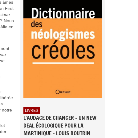
os âmes
on First
nique
e ? Nous
Alie en
ement
eau
 ne
s
e
libérée
és
r notre
LIVRES
L'AUDACE DE CHANGER - UN NEW
DEAL ÉCOLOGIQUE POUR LA
let
rder
MARTINIQUE - LOUIS BOUTRIN