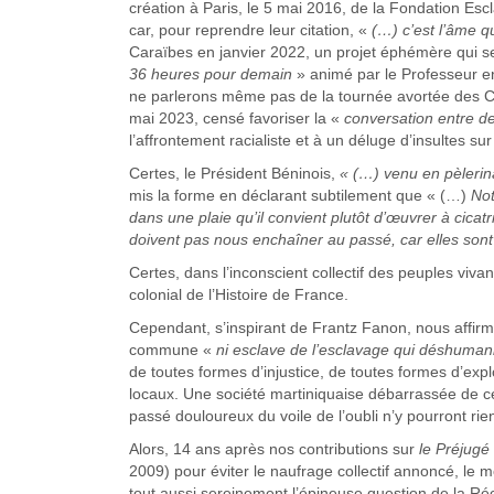
création à Paris, le 5 mai 2016, de la Fondation Es
car, pour reprendre leur citation, «
(…) c’est l’âme qu
Caraïbes en janvier 2022, un projet éphémère qui s
36 heures pour demain
» animé par le Professeur en 
ne parlerons même pas de la tournée avortée des 
mai 2023, censé favoriser la «
conversation entre d
l’affrontement racialiste et à un déluge d’insultes s
Certes, le Président Béninois,
« (…) venu en pèlerin
mis la forme en déclarant subtilement que « (…)
Not
dans une plaie qu’il convient plutôt d’œuvrer à cicat
doivent pas nous enchaîner au passé, car elles so
Certes, dans l’inconscient collectif des peuples viv
colonial de l’Histoire de France.
Cependant, s’inspirant de Frantz Fanon, nous affir
commune «
ni esclave de l’esclavage qui déshuman
de toutes formes d’injustice, de toutes formes d’explo
locaux. Une société martiniquaise débarrassée de c
passé douloureux du voile de l’oubli n’y pourront rie
Alors, 14 ans après nos contributions sur
le Préjugé 
2009) pour éviter le naufrage collectif annoncé, le 
tout aussi sereinement l’épineuse question de la Ré