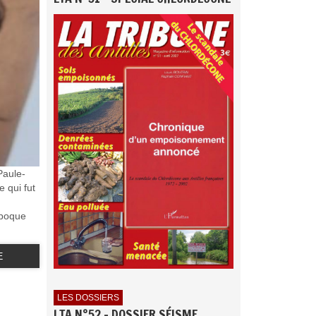
Paule-
e qui fut
époque
E
LES DOSSIERS
LTA N°52 - DOSSIER SÉISME