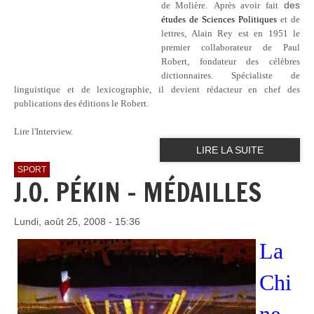
des
de Molière.
Après avoir fait
études de Sciences Politiques
et de
lettres,
Alain Rey est en 1951 le
premier collaborateur de Paul
Robert, fondateur des célèbres
dictionnaires. Spécialiste de
linguistique et de lexicographie, il devient rédacteur en chef des
publications des éditions le Robert.
Lire l'Interview.
LIRE LA SUITE
SPORT
J.O. PÉKIN - MÉDAILLES
Lundi, août 25, 2008 - 15:36
La
Chi
ne