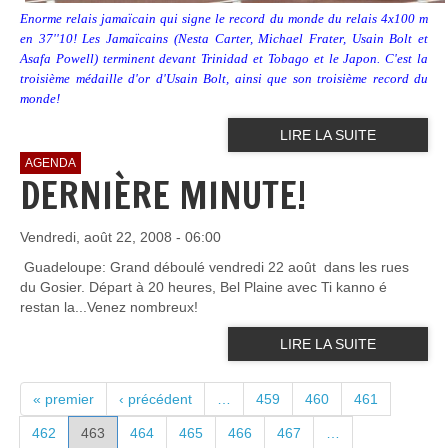
Enorme relais jamaïcain qui signe le record du monde du relais 4x100 m
en 37''10! Les Jamaïcains (Nesta Carter, Michael Frater, Usain Bolt et
Asafa Powell) terminent devant Trinidad et Tobago et le Japon. C'est la
troisième médaille d'or d'Usain Bolt, ainsi que son troisième record du
monde!
LIRE LA SUITE
AGENDA
DERNIÈRE MINUTE!
Vendredi, août 22, 2008 - 06:00
Guadeloupe: Grand déboulé vendredi 22 août dans les rues
du Gosier. Départ à 20 heures, Bel Plaine avec Ti kanno é
restan la...Venez nombreux!
LIRE LA SUITE
PAGES
« premier
‹ précédent
…
459
460
461
462
463
464
465
466
467
…