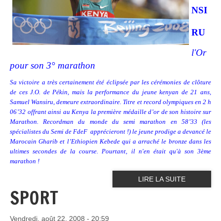
NSI
RU
l'Or
pour son 3° marathon
Sa victoire a très certainement été éclipsée par les cérémonies de clôture
de ces J.O. de Pékin, mais la performance du jeune kenyan de 21 ans,
Samuel Wansiru, demeure extraordinaire. Titre et record olympiques en 2 h
06’32 offrant ainsi au Kenya la première médaille d’or de son histoire sur
Marathon. Recordman du monde du semi marathon en 58’33 (les
spécialistes du Semi de FdeF
apprécieront !) le jeune prodige a devancé le
Marocain Gharib et l’Ethiopien Kebede qui a arraché le bronze dans les
ultimes secondes de la course. Pourtant, il n'en était qu'à son 3ème
marathon !
LIRE LA SUITE
SPORT
Vendredi, août 22, 2008 - 20:59