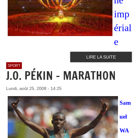
imp
érial
e
LIRE LA SUITE
SPORT
J.O. PÉKIN - MARATHON
Lundi, août 25, 2008 - 14:25
Sam
uel
WA