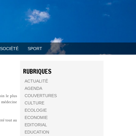
SOCIÉTÉ
SPORT
RUBRIQUES
ACTUALITÉ
AGENDA
COUVERTURES
oin le plus
 médecine
CULTURE
ECOLOGIE
ECONOMIE
nté tout au
EDITORIAL
EDUCATION