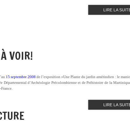
LIRE LA SUIT
À VOIR!
u’au
15 septembre 2008
de l’exposition «Une Plante du jardin amérindien : le manio
e Départemental d’Archéologie Précolombienne et de Préhistoire de la Martiniqu
e-France.
LIRE LA SUIT
CTURE