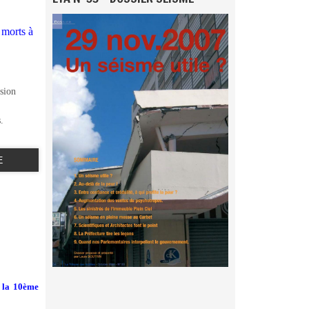
 morts à
ssion
.
E
la 10ème