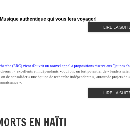
 Musique authentique qui vous fera voyager!
LIRE LA SUIT
cherche (ERC) vient d'ouvrir un nouvel appel à propositions réservé aux "jeunes ch
rcheurs : « excellents et indépendants », qui ont un fort potentiel de « leaders scien
r ou de consolider « une équipe de recherche indépendante », autour de projets de 
 connaissance ».
LIRE LA SUIT
MORTS EN HAÏTI