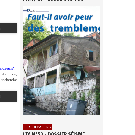
E
ercheurs".
tifiques »,
« recherche
E
LES DOSSIERS
LTA N°53 - DOSSIER SÉISME