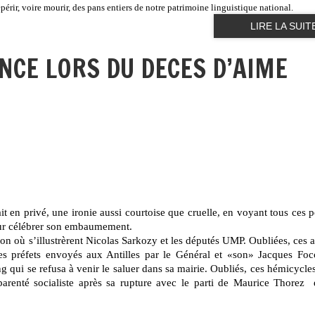
épérir, voire mourir, des pans entiers de notre patrimoine linguistique national.
LIRE LA SUIT
NCE LORS DU DECES D’AIME
ait en privé, une ironie aussi courtoise que cruelle, en voyant tous ces p
pour célébrer son embaumement.
tion où s’illustrèrent Nicolas Sarkozy et les députés UMP. Oubliées, ces
 des préfets envoyés aux Antilles par le Général et «son» Jacques Foc
ng qui se refusa à venir le saluer dans sa mairie. Oubliés, ces hémicycle
arenté socialiste après sa rupture avec le parti de Maurice Thorez