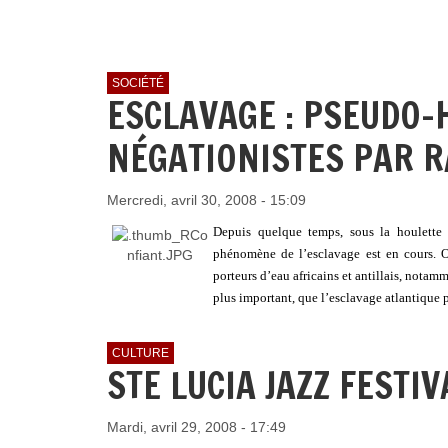
SOCIÉTÉ
ESCLAVAGE : PSEUDO-
NÉGATIONISTES PAR 
Mercredi, avril 30, 2008 - 15:09
Depuis quelque temps, sous la houlette d
phénomène de l’esclavage est en cours. On
porteurs d’eau africains et antillais, notam
plus important, que l’esclavage atlantique 
CULTURE
STE LUCIA JAZZ FESTIV
Mardi, avril 29, 2008 - 17:49