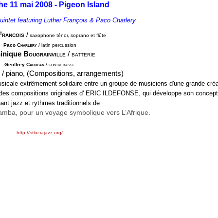
e 11 mai 2008 - Pigeon Island
intet featuring Luther François & Paco Charlery
F
rancois
/
saxophone ténor, soprano et flûte
Paco C
harlery
/
latin percussion
inique B
ougrainville
/ batterie
Geoffrey C
adogan
/ contrebasse
/ piano, (Compositions, arrangements)
musicale extrêmement solidaire entre un groupe de musiciens d'une grande créa
r des compositions originales d' ERIC ILDEFONSE, qui développe son concept 
ant jazz et rythmes traditionnels de
amba, pour un voyage symbolique vers L’Afrique.
http://stluciajazz.org/