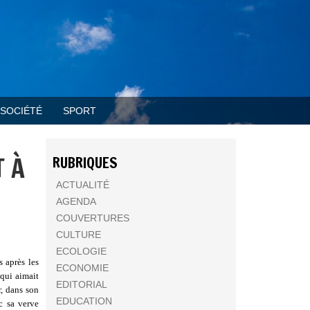
SOCIÉTÉ
SPORT
T À
RUBRIQUES
ACTUALITÉ
AGENDA
COUVERTURES
CULTURE
ECOLOGIE
 après les
ECONOMIE
 qui aimait
EDITORIAL
, dans son
EDUCATION
c sa verve