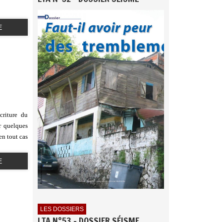
E
criture du
r quelques
en tout cas
E
LES DOSSIERS
LTA N°53 - DOSSIER SÉISME