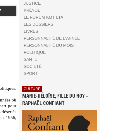
JUSTICE
KRÉYOL
E
LE FORUM KMT LTA
LES DOSSIERS
LIVRES
PERSONNALITÉ DE L'ANNÉE
PERSONNALITÉ DU MOIS
POLITIQUE
SANTÉ
SOCIÉTÉ
SPORT
olitiques,
CULTURE
MARIE-HÉLOÏSE, FILLE DU ROY -
 années où
RAPHAËL CONFIANT
cart pour
s désertés
 en 1956,