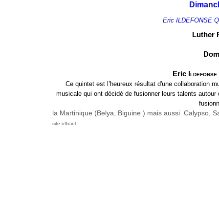
Dimanch
Eric ILDEFONSE
Qu
Luther 
Dom
Eric I
ldefonse
Ce quintet est l’heureux résultat d'une collaboration 
musicale qui ont décidé de fusionner leurs talents autou
fusionn
la Martinique (Belya, Biguine ) mais aussi
Calypso, S
site officiel :