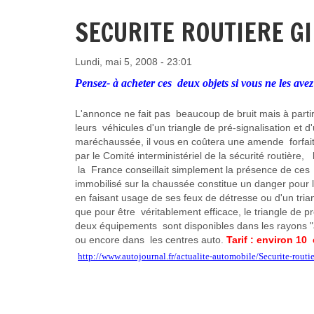
SECURITE ROUTIERE GI
Lundi, mai 5, 2008 - 23:01
Pensez- à acheter ces deux objets si vous ne les avez
L'annonce ne fait pas beaucoup de bruit mais à partir
leurs véhicules d'un triangle de pré-signalisation et d'
maréchaussée, il vous en coûtera une amende forfait
par le Comité interministériel de la sécurité routiè
la France conseillait simplement la présence de ces 
immobilisé sur la chaussée constitue un danger pour la 
en faisant usage de ses feux de détresse ou d'un tria
que pour être véritablement efficace, le triangle de p
deux équipements sont disponibles dans les rayons "
ou encore dans les centres auto.
Tarif : environ 10
http://www.autojournal.fr/actualite-automobile/Securite-rout