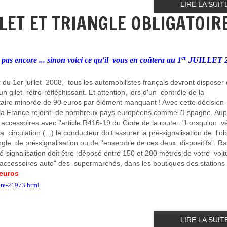
LIRE LA SUIT
LET ET TRIANGLE OBLIGATOIR
er
 pas encore ... sinon voici ce qu'il vous en coûtera au 1
JUILLET 
 du 1er juillet 2008, tous les automobilistes français devront disposer
un gilet rétro-réfléchissant. Et attention, lors d'un contrôle de la
aire minorée de 90 euros par élément manquant ! Avec cette décision 
re, la France rejoint de nombreux pays européens comme l'Espagne. Aup
accessoires avec l'article R416-19 du Code de la route : "Lorsqu'un v
circulation (...) le conducteur doit assurer la pré-signalisation de l'o
ngle de pré-signalisation ou de l'ensemble de ces deux dispositifs". R
ré-signalisation doit être déposé entre 150 et 200 mètres de votre voit
accessoires auto" des supermarchés, dans les boutiques des stations 
 euros
iere-21973.html
LIRE LA SUIT