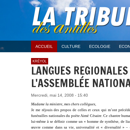
ACCUEIL
CULTURE
ECOLOGIE
ECON
KRÉYOL
LANGUES REGIONALES 
L'ASSEMBLÉE NATION
Mercredi, mai 14, 2008 - 15:40
Madame la ministre, mes chers collègues,
Je me réjouis des propos de celles et ceux qui m’ont précédé
funérailles nationales du poète Aimé Césaire. Ce chantre humani
lui-même à se définir comme un « homme de synthèse, de liais
œuvre comme dans sa vie, universalité et « diversalité » 