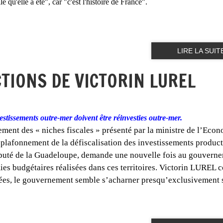
e qu'elle a été", car "c'est l'histoire de France".
LIRE LA SUIT
CTIONS DE VICTORIN LUREL
estissements outre-mer doivent être réinvesties outre-mer.
ment des « niches fiscales » présenté par la ministre de l’Econ
lafonnement de la défiscalisation des investissements producti
éputé de la Guadeloupe, demande une nouvelle fois au gouvern
es budgétaires réalisées dans ces territoires.
Victorin LUREL c
riées, le gouvernement semble s’acharner presqu’exclusivement s