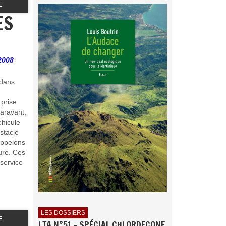
E
ES
2008
 dans
prise
aravant,
éhicule
bstacle
appelons
ure. Ces
service
LES DOSSIERS
E
LTA N°51 - SPÉCIAL CHLORDECONE