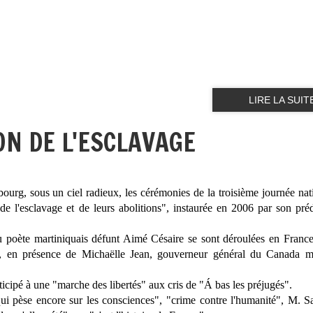
LIRE LA SUIT
ON DE L'ESCLAVAGE
bourg, sous un ciel radieux, les cérémonies de la troisième journée nat
e l'esclavage et de leurs abolitions", instaurée en 2006 par son pré
u poète martiniquais défunt Aimé Césaire se sont déroulées en France
s, en présence de Michaëlle Jean, gouverneur général du Canada m
ticipé à une "marche des libertés" aux cris de "Á bas les préjugés".
ui pèse encore sur les consciences", "crime contre l'humanité", M. S