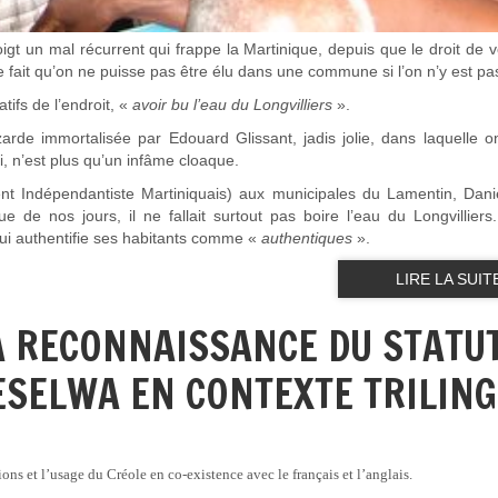
igt un mal récurrent qui frappe la Martinique, depuis que le droit de v
e fait qu’on ne puisse pas être élu dans une commune si l’on n’y est pa
tifs de l’endroit, «
avoir bu l’eau du Longvilliers
».
Lézarde immortalisée par Edouard Glissant, jadis jolie, dans laquelle o
i, n’est plus qu’un infâme cloaque.
 Indépendantiste Martiniquais) aux municipales du Lamentin, Dani
que de nos jours, il ne fallait surtout pas boire l’eau du Longvillier
ui authentifie ses habitants comme «
authentiques
».
LIRE LA SUIT
A RECONNAISSANCE DU STATU
SESELWA EN CONTEXTE TRILIN
ons et l’usage du Créole en co-existence avec le français et l’anglais.