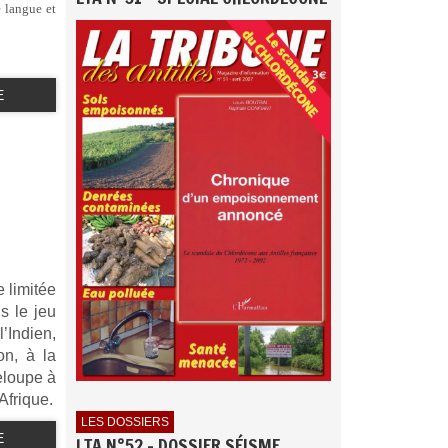
e langue et
E
 limitée
s le jeu
l’Indien,
on, à la
eloupe à
Afrique.
LES DOSSIERS
E
LTA N°52 - DOSSIER SÉISME