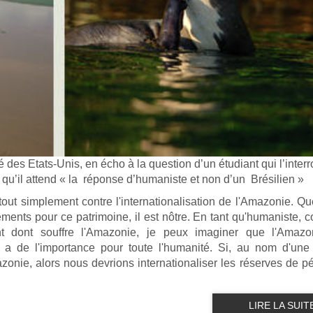
é des Etats-Unis, en écho à la question d’un étudiant qui l’inter
qu’il attend « la
réponse d’humaniste et non d’un
Brésilien »
 tout simplement contre l'internationalisation de l'Amazonie. Qu
nements pour ce patrimoine, il est nôtre. En tant qu'humaniste, 
t dont souffre l'Amazonie, je peux imaginer que l'Amazon
i a de l'importance pour toute l'humanité. Si, au nom d'une
zonie, alors nous devrions internationaliser les réserves de pé
LIRE LA SUIT