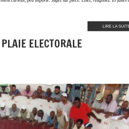
 curieux, peu importe. Jugez sur pièce. Lisez, réagissez. Et faites c
LIRE LA SUIT
 PLAIE ELECTORALE