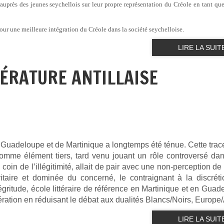
auprès des jeunes seychellois sur leur propre représentation du Créole en tant qu
our une meilleure intégration du Créole dans la société seychelloise.
LIRE LA SUIT
TÉRATURE ANTILLAISE
 Guadeloupe et de Martinique a longtemps été ténue. Cette trace
 comme élément tiers, tard venu jouant un rôle controversé dan
oin de l’illégitimité, allait de pair avec une non-perception de 
oritaire et dominée du concerné, le contraignant à la discréti
ritude, école littéraire de référence en Martinique et en Guad
ration en réduisant le débat aux dualités Blancs/Noirs, Europe/
LIRE LA SUIT