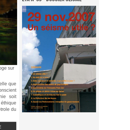
roge sur
elle que
conscient
ie soit
 éthique
trole du
E