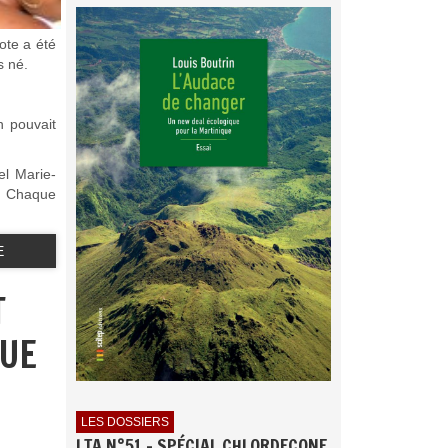
ote a été
s né.
n pouvait
el Marie-
s. Chaque
E
T
GUE
LES DOSSIERS
LTA N°51 - SPÉCIAL CHLORDECONE