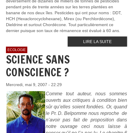
déversement de dizaines de milliers de tonnes de pesticides
pendant près de trente années sur les terres plantées en
banane de nos deux îles. Pesticides qui ont pour noms : DDT,
HCH (Hexaclorocyclohexane), Mirex (ou Perchlordécone),
Dieldrine et surtout Chordécone. Tout particulièrement ce
dernier puisque son taux de rémanence est évalué à 60 ans.
LIRE LA SUITE
ECOLOGIE
SCIENCE SANS
CONSCIENCE ?
Mercredi, mai 9, 2007 - 22:29
Comme tout auteur, nous sommes
ouverts aux critiques à condition bien
sûr qu’elles soient fondées. Or, quand
le Pr. D. Belpomme nous reproche de
n’avoir pas fait de proposition dans
notre ouvrage ceci nous laisse à
penser qu’il ne l’a pas lu. Le chapitre 6